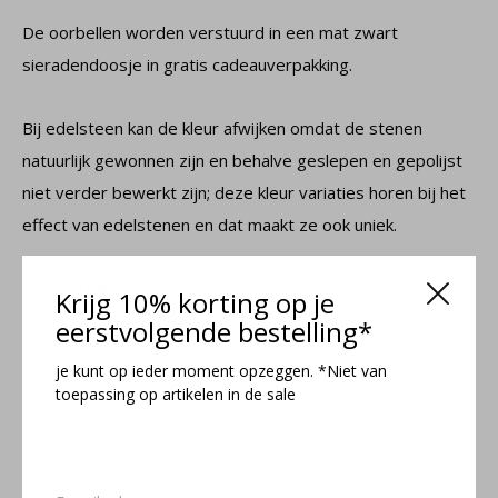
De oorbellen worden verstuurd in een mat zwart
sieradendoosje in gratis cadeauverpakking.
Bij edelsteen kan de kleur afwijken omdat de stenen
natuurlijk gewonnen zijn en behalve geslepen en gepolijst
niet verder bewerkt zijn; deze kleur variaties horen bij het
effect van edelstenen en dat maakt ze ook uniek.
Kenmerken
Krijg 10% korting op je
eerstvolgende bestelling*
Lengte inclusief oorhaak: 4 cm
je kunt op ieder moment opzeggen. *Niet van
Kralen doorsnede: 6 en 9x6 mm
toepassing op artikelen in de sale
Kleur kralen: groen
Sluiting oorbel: gesloten oorhaak
Materiaal: verguld met zilveren kern en malachiet