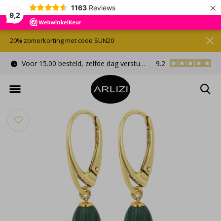
×
1163
Reviews
9,2
20% zomerkorting met code SUN20
Voor 15.00 besteld, zelfde dag verstuurd
9.2
Gratis cadeauverpa