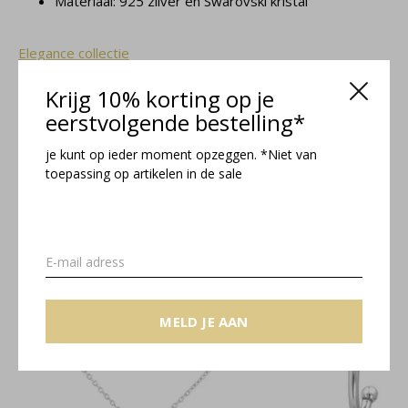
Materiaal: 925 zilver en Swarovski kristal
Elegance collectie
Krijg 10% korting op je
eerstvolgende bestelling*
Gratis verzending binnen NL
je kunt op ieder moment opzeggen. *Niet van
Sieradendoosje en gratis cadeauverpakking
toepassing op artikelen in de sale
Sieraad op maat laten maken? Neem contact op!
Related articles
MELD JE AAN