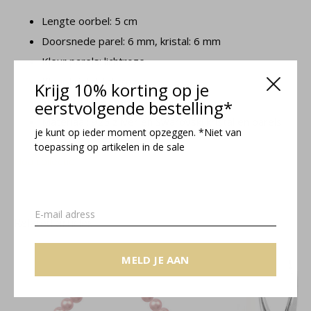
Lengte oorbel: 5 cm
Doorsnede parel: 6 mm, kristal: 6 mm
Kleur parels: lichtroze
Kleur kristal: lichtroze
Krijg 10% korting op je
Sluiting oorbel: gesloten oorhaak
eerstvolgende bestelling*
Materiaal: 925 zilver en Swarovski kristal en parels
je kunt op ieder moment opzeggen. *Niet van
toepassing op artikelen in de sale
Noa collectie
Related articles
MELD JE AAN