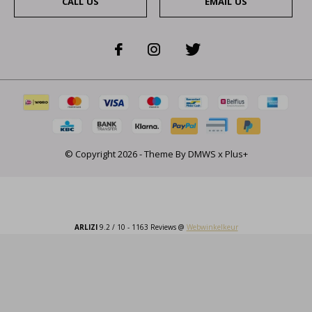
CALL US
EMAIL US
© Copyright
2026
- Theme By
DMWS
x
Plus+
ARLIZI
9.2
/
10
-
1163
Reviews @
Webwinkelkeur