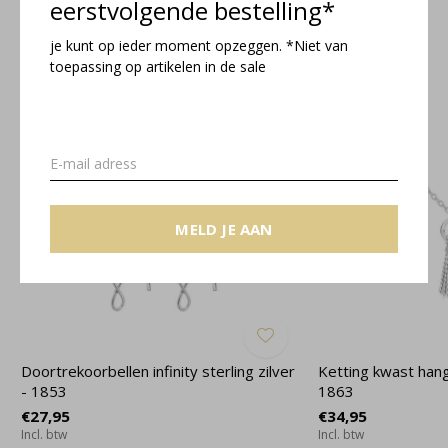
eerstvolgende bestelling*
Related articles
je kunt op ieder moment opzeggen. *Niet van
toepassing op artikelen in de sale
MELD JE AAN
Doortrekoorbellen infinity sterling zilver
Ketting kwast hange
- 1853
1863
€27,95
€34,95
Incl. btw
Incl. btw