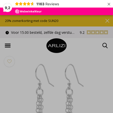
×
1163
Reviews
9,2
20% zomerkorting met code SUN20
Voor 15.00 besteld, zelfde dag verstuurd
9.2
Gratis cadeauverpa