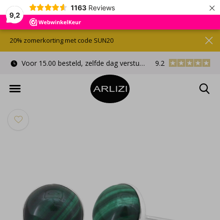
×
1163
Reviews
9,2
20% zomerkorting met code SUN20
Voor 15.00 besteld, zelfde dag verstuurd
9.2
Gratis cadeauverpa