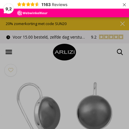
×
1163
Reviews
9,2
20% zomerkorting met code SUN20
Voor 15.00 besteld, zelfde dag verstuurd
9.2
Gratis cadeauverpa