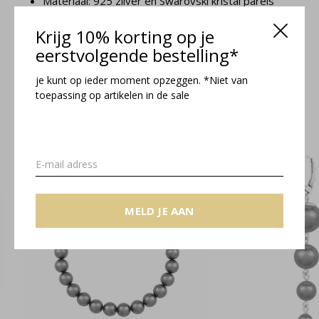
Materiaal: 925 zilver en Swarovski kristal parels
Krijg 10% korting op je
Lola collectie
eerstvolgende bestelling*
je kunt op ieder moment opzeggen. *Niet van
toepassing op artikelen in de sale
Related articles
MELD JE AAN