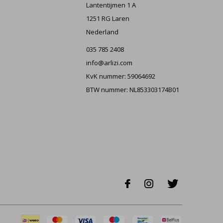
Lantentijmen 1 A
1251 RG Laren
Nederland
035 785 2408
info@arlizi.com
KvK nummer: 59064692
BTW nummer: NL853303174B01