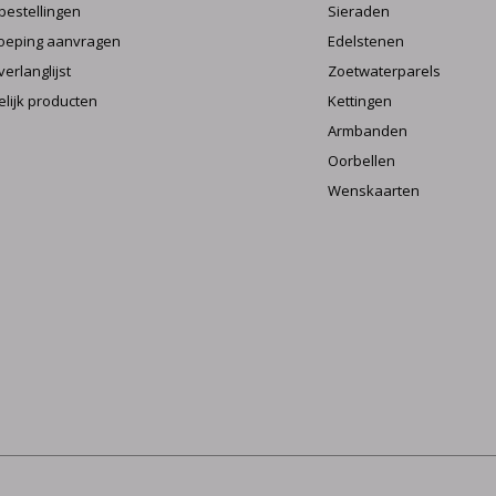
 bestellingen
Sieraden
oeping aanvragen
Edelstenen
verlanglijst
Zoetwaterparels
elijk producten
Kettingen
Armbanden
Oorbellen
Wenskaarten