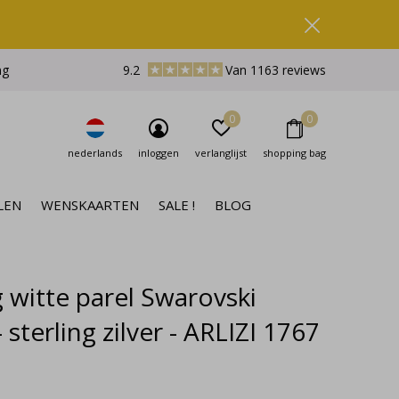
ng
9.2
Van 1163 reviews
0
0
nederlands
inloggen
verlanglijst
shopping bag
LEN
WENSKAARTEN
SALE !
BLOG
g witte parel Swarovski
 - sterling zilver - ARLIZI 1767