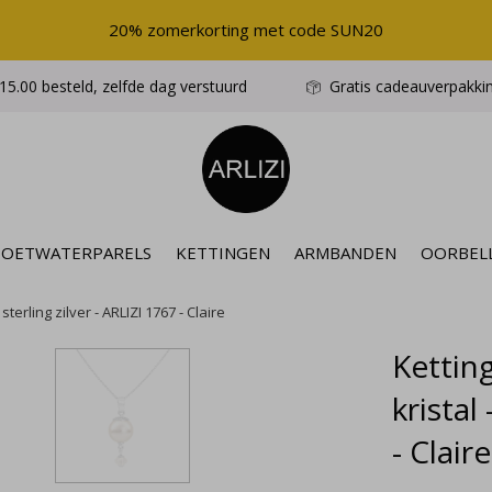
20% zomerkorting met code SUN20
5.00 besteld, zelfde dag verstuurd
Gratis cadeauverpakki
ZOETWATERPARELS
KETTINGEN
ARMBANDEN
OORBEL
sterling zilver - ARLIZI 1767 - Claire
Kettin
kristal
- Claire