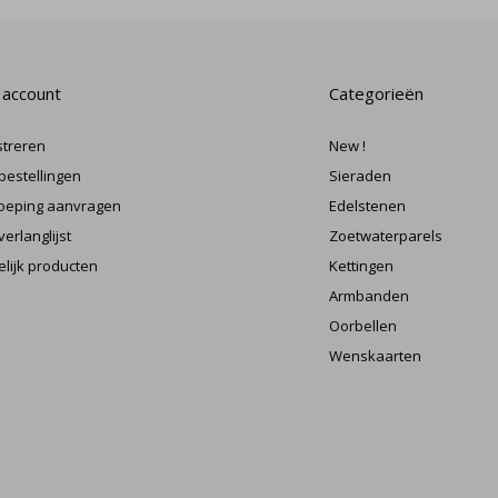
 account
Categorieën
streren
New !
 bestellingen
Sieraden
oeping aanvragen
Edelstenen
verlanglijst
Zoetwaterparels
elijk producten
Kettingen
Armbanden
Oorbellen
Wenskaarten