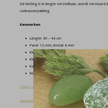
De ketting is in lengte verstelbaar, wordt verstuurd 
cadeauverpakking.
Kenmerken
Lengte: 40 – 44 cm
Parel: 12 mm, kristal: 6 mm
Kleur parel: wit
Kleur kristal: transparant
Karabijnsluiting
Materialen: 925 sterling zilver en Swarovski kris
Claire collectie
Maattabel