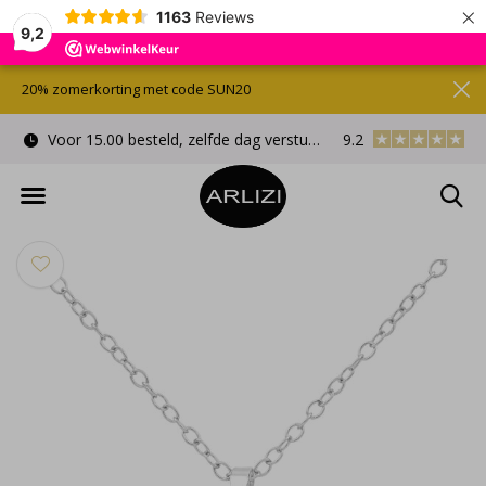
×
1163
Reviews
9,2
20% zomerkorting met code SUN20
Voor 15.00 besteld, zelfde dag verstuurd
9.2
Gratis cadeauverpa