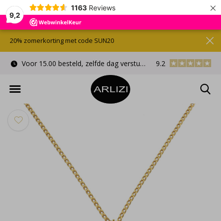
×
1163
Reviews
9,2
20% zomerkorting met code SUN20
Voor 15.00 besteld, zelfde dag verstuurd
9.2
Gratis cadeauverpa