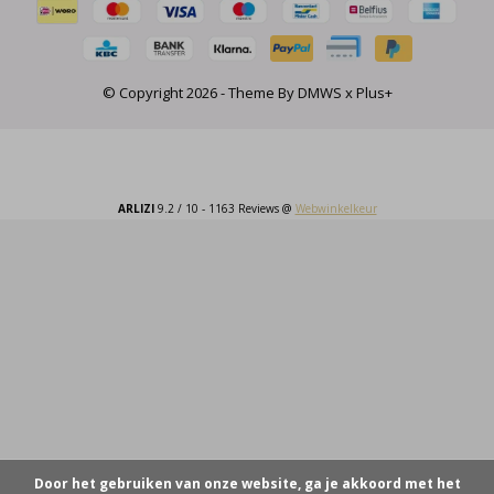
© Copyright
2026
- Theme By
DMWS
x
Plus+
ARLIZI
9.2
/
10
-
1163
Reviews @
Webwinkelkeur
Door het gebruiken van onze website, ga je akkoord met het