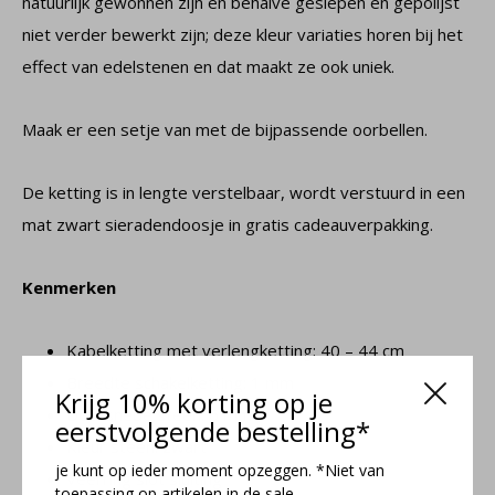
natuurlijk gewonnen zijn en behalve geslepen en gepolijst
niet verder bewerkt zijn; deze kleur variaties horen bij het
effect van edelstenen en dat maakt ze ook uniek.
Maak er een setje van met de bijpassende oorbellen.
De ketting is in lengte verstelbaar, wordt verstuurd in een
mat zwart sieradendoosje in gratis cadeauverpakking.
Kenmerken
Kabelketting met verlengketting: 40 – 44 cm
Breedte schakelketting: 1 mm
Krijg 10% korting op je
Doorsnede steen: 6 mm
eerstvolgende bestelling*
Kleur steen: zwart
je kunt op ieder moment opzeggen. *Niet van
Veerring slot sluiting
toepassing op artikelen in de sale