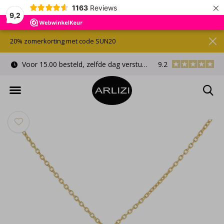
×
1163
Reviews
9,2
20% zomerkorting met code SUN20
Voor 15.00 besteld, zelfde dag verstuurd
9.2
Gratis cadeauverpa