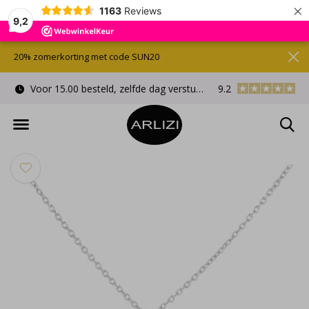
×
1163
Reviews
9,2
20% zomerkorting met code SUN20
Voor 15.00 besteld, zelfde dag verstuurd
9.2
Gratis cadeauverpa