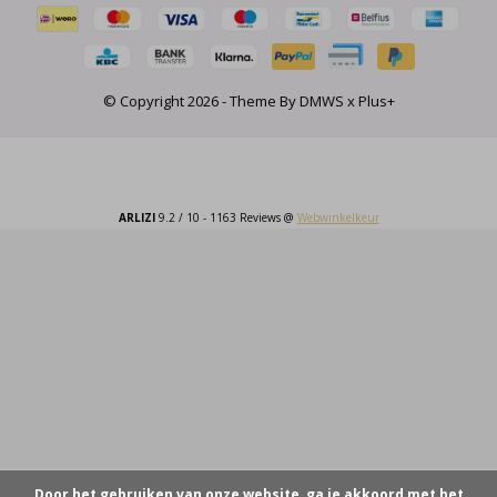
© Copyright
2026
- Theme By
DMWS
x
Plus+
ARLIZI
9.2
/
10
-
1163
Reviews @
Webwinkelkeur
Door het gebruiken van onze website, ga je akkoord met het