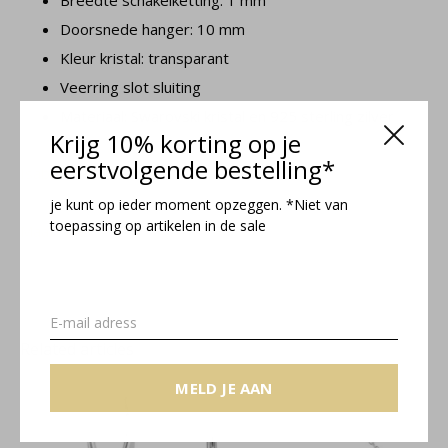
Breedte schakelketting: 1 mm
Doorsnede hanger: 10 mm
Kleur kristal: transparant
Veerring slot sluiting
Materiaal: Swarovski kristal en 925 sterling zilver
Krijg 10% korting op je
eerstvolgende bestelling*
Isabel collectie
je kunt op ieder moment opzeggen. *Niet van
toepassing op artikelen in de sale
Maattabel
Related articles
MELD JE AAN