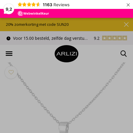
×
1163
Reviews
9,2
20% zomerkorting met code SUN20
Voor 15.00 besteld, zelfde dag verstuurd
9.2
Gratis cadeauverpa