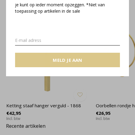
Related articles
je kunt op ieder moment opzeggen. *Niet van
toepassing op artikelen in de sale
MELD JE AAN
Ketting staaf hanger verguld - 1868
Oorbellen rondje 
€42,95
€26,95
Incl. btw
Incl. btw
Recente artikelen