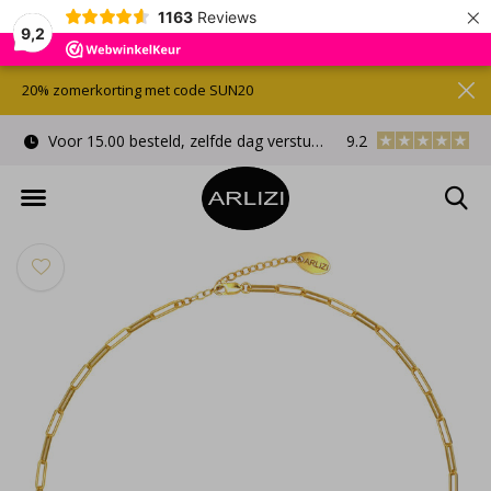
×
1163
Reviews
9,2
20% zomerkorting met code SUN20
Voor 15.00 besteld, zelfde dag verstuurd
9.2
Gratis cadeauverpa