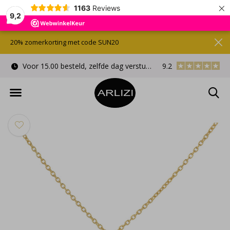
×
1163
Reviews
9,2
20% zomerkorting met code SUN20
Voor 15.00 besteld, zelfde dag verstuurd
9.2
Gratis cadeauverpa