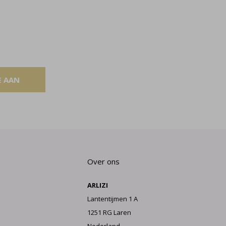
E AAN
Over ons
ARLIZI
Lantentijmen 1 A
1251 RG Laren