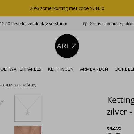
20% zomerkorting met code SUN20
5.00 besteld, zelfde dag verstuurd
Gratis cadeauverpakki
ZOETWATERPARELS
KETTINGEN
ARMBANDEN
OORBEL
- ARLIZI 2388 - Fleury
Kettin
zilver 
€42,95
Incl. btw