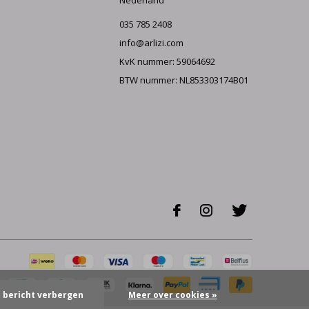
Nederland
035 785 2408
info@arlizi.com
KvK nummer: 59064692
BTW nummer: NL853303174B01
t bericht verbergen
Meer over cookies »