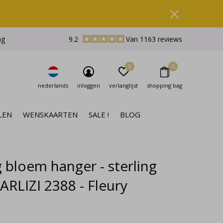
ng
9.2
Van 1163 reviews
0
0
nederlands
inloggen
verlanglijst
shopping bag
LEN
WENSKAARTEN
SALE !
BLOG
g bloem hanger - sterling
- ARLIZI 2388 - Fleury