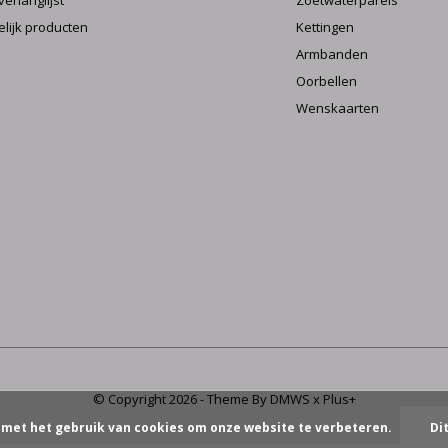
verlanglijst
Zoetwaterparels
elijk producten
Kettingen
Armbanden
Oorbellen
Wenskaarten
© Copyright
2026
- Theme By
DMWS
x
Plus+
 met het gebruik van cookies om onze website te verbeteren.
Di