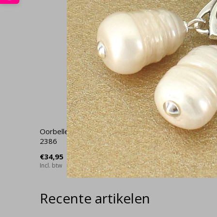
Oorbellen bloem hanger sterling zilver -
Ketting 
2386
zilver - 
€34,95
€42,95
Incl. btw
Incl. btw
Recente artikelen