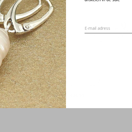
zonnebloem hanger sterling
Oorbellen vergeet-me-niet ste
2217
zilver - 2368
€26,95
Incl. btw