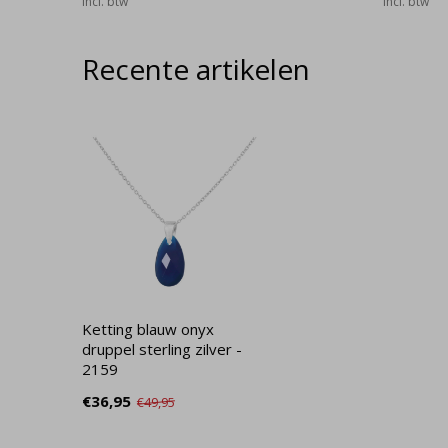
Incl. btw
Incl. btw
Recente artikelen
Ketting blauw onyx
druppel sterling zilver -
2159
€36,95
€49,95