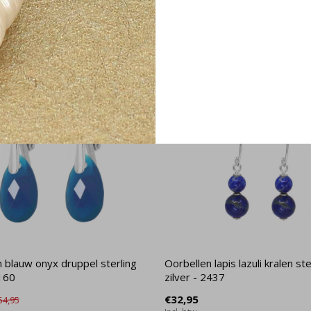
 blauw onyx druppel sterling
Oorbellen lapis lazuli kralen ste
2160
zilver - 2437
€32,95
54,95