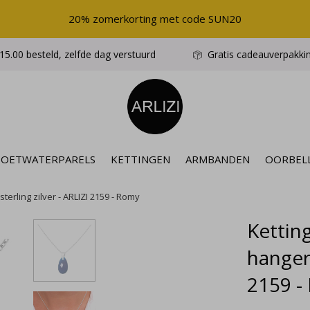
20% zomerkorting met code SUN20
5.00 besteld, zelfde dag verstuurd
Gratis cadeauverpakki
ZOETWATERPARELS
KETTINGEN
ARMBANDEN
OORBEL
terling zilver - ARLIZI 2159 - Romy
Kettin
hanger 
2159 -