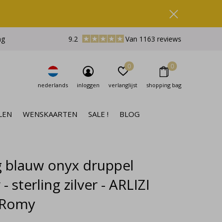
ng
9.2
Van 1163 reviews
0
0
nederlands
inloggen
verlanglijst
shopping bag
LEN
WENSKAARTEN
SALE !
BLOG
g blauw onyx druppel
- sterling zilver - ARLIZI
 Romy