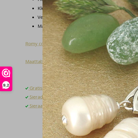
Kleur hanger: blauw
Veerring slot sluiting
Materiaal: 925 zilver en onyx
Romy collectie
Maattabel
9,2
Gratis verzending binnen NL
Sieradendoosje en gratis cadeauverpakking
Sieraad op maat laten maken? Neem contact op!