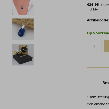
€36,95
€49,9
Incl. btw
Artikelcode
Op voorra
Bes
1 mm sterlin
een amandelv