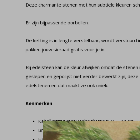
Deze charmante stenen met hun subtiele kleuren schit
Er zijn bijpassende oorbellen.
De ketting is in lengte verstelbaar, wordt verstuurd
pakken jouw sieraad gratis voor je in.
Bij edelsteen kan de kleur afwijken omdat de stenen 
geslepen en gepolijst niet verder bewerkt zijn; deze k
edelstenen en dat maakt ze ook uniek.
Kenmerken
Kabelketting met verlengketting: 40 – 44 cm
Breedte schakelketting: 1 mm
Hanger: 9 x 16 mm