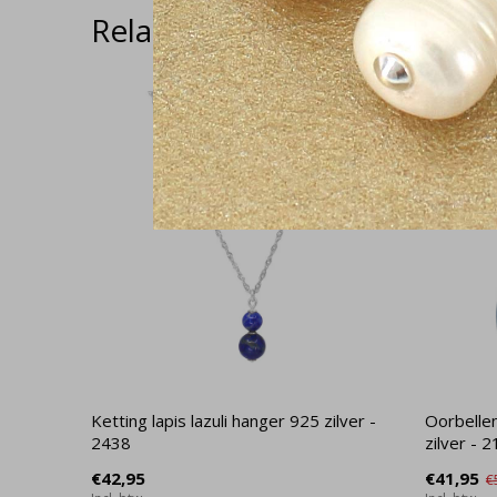
Related articles
SALE
-24%
Ketting lapis lazuli hanger 925 zilver -
Oorbellen
2438
zilver - 
€42,95
€41,95
€