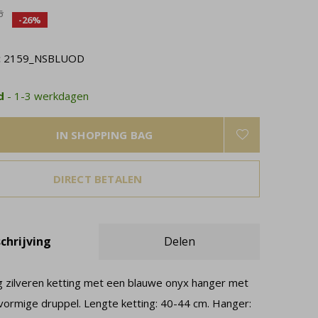
5
-26%
:
2159_NSBLUOD
ad
- 1-3 werkdagen
IN SHOPPING BAG
DIRECT BETALEN
chrijving
Delen
g zilveren ketting met een blauwe onyx hanger met
ormige druppel. Lengte ketting: 40-44 cm. Hanger: