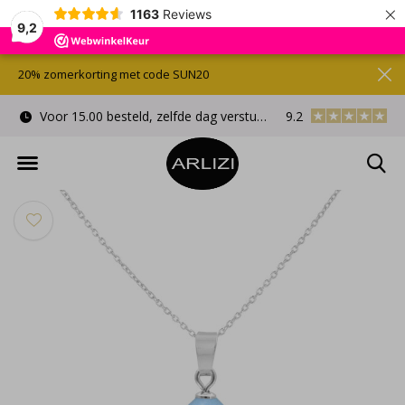
×
1163
Reviews
9,2
20% zomerkorting met code SUN20
Voor 15.00 besteld, zelfde dag verstuurd
9.2
Gratis cadeauverpa