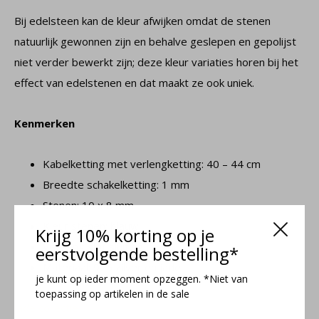
Bij edelsteen kan de kleur afwijken omdat de stenen
natuurlijk gewonnen zijn en behalve geslepen en gepolijst
niet verder bewerkt zijn; deze kleur variaties horen bij het
effect van edelstenen en dat maakt ze ook uniek.
Kenmerken
Kabelketting met verlengketting: 40 – 44 cm
Breedte schakelketting: 1 mm
Stenen: 10 x 8 mm
Kleur stenen: blauw
Krijg 10% korting op je
Veerring slot sluiting
eerstvolgende bestelling*
Materiaal: 925 zilver en jade
je kunt op ieder moment opzeggen. *Niet van
toepassing op artikelen in de sale
Jade collectie