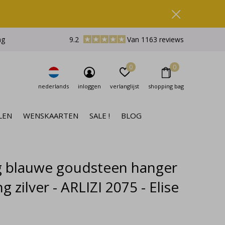
ng
9.2
Van 1163 reviews
0
0
nederlands
inloggen
verlanglijst
shopping bag
LEN
WENSKAARTEN
SALE !
BLOG
g blauwe goudsteen hanger
ing zilver - ARLIZI 2075 - Elise