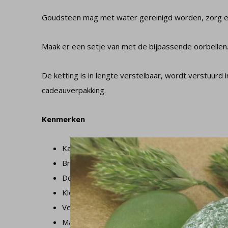
Goudsteen mag met water gereinigd worden, zorg erv
Maak er een setje van met de bijpassende oorbellen
De ketting is in lengte verstelbaar, wordt verstuurd 
cadeauverpakking.
Kenmerken
Kabelketting met verlengketting: 42 – 46 cm
Breedte schakelketting: 1,35 mm
Doorsnede steen: 10 mm
Kleur steen: blauw
Veerring slot sluiting
Materiaal: 925 zilver en goudsteen