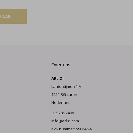
E AAN
Over ons
ARLIZI
Lantentijmen 1 A
1251 RG Laren
Nederland
035 785 2408
info@arlizi.com
KvK nummer: 59064692