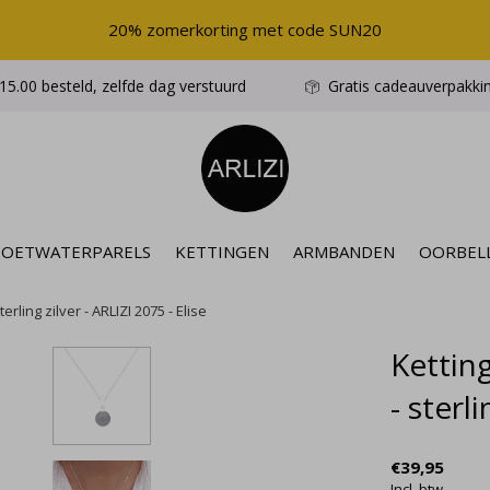
20% zomerkorting met code SUN20
5.00 besteld, zelfde dag verstuurd
Gratis cadeauverpakki
ZOETWATERPARELS
KETTINGEN
ARMBANDEN
OORBEL
ling zilver - ARLIZI 2075 - Elise
Kettin
- sterl
€39,95
Incl. btw