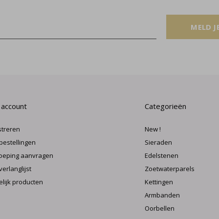
MELD J
 account
Categorieën
streren
New !
 bestellingen
Sieraden
oeping aanvragen
Edelstenen
verlanglijst
Zoetwaterparels
elijk producten
Kettingen
Armbanden
Oorbellen