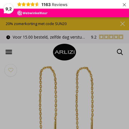
×
1163
Reviews
9,2
20% zomerkorting met code SUN20
Voor 15.00 besteld, zelfde dag verstuurd
9.2
Gratis cadeauverpa