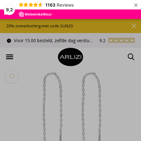
×
1163
Reviews
9,2
20% zomerkorting met code SUN20
Voor 15.00 besteld, zelfde dag verstuurd
9.2
Gratis cadeauverpa