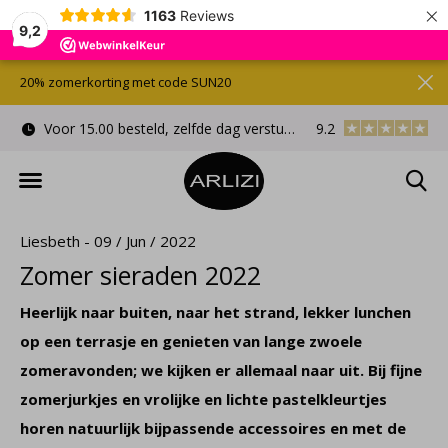
×
1163
Reviews
9,2
20% zomerkorting met code SUN20
d
Gratis cadeauverpakking
9.2
Gratis verzonden/
Liesbeth - 09 / Jun / 2022
Zomer sieraden 2022
Heerlijk naar buiten, naar het strand, lekker lunchen
op een terrasje en genieten van lange zwoele
zomeravonden; we kijken er allemaal naar uit. Bij fijne
zomerjurkjes en vrolijke en lichte pastelkleurtjes
horen natuurlijk bijpassende accessoires en met de