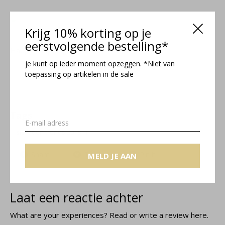
Krijg 10% korting op je
eerstvolgende bestelling*
Happy shopping!
je kunt op ieder moment opzeggen. *Niet van
toepassing op artikelen in de sale
Tags
sieraden trends 2018
(1)
Share
Tweet
Pin it
MELD JE AAN
Laat een reactie achter
What are your experiences? Read or write a review here.