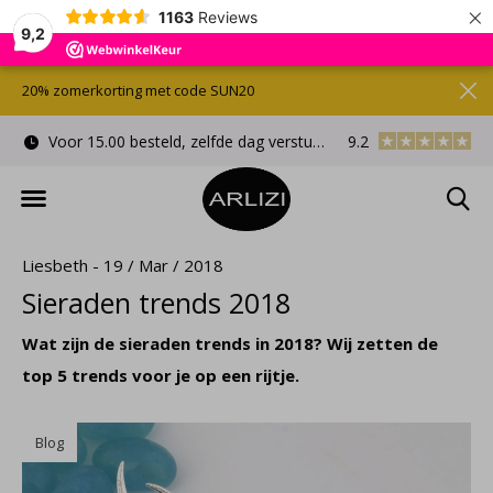
×
1163
Reviews
9,2
20% zomerkorting met code SUN20
Voor 15.00 besteld, zelfde dag verstuurd
9.2
Gratis cadeauverpa
Liesbeth - 19 / Mar / 2018
Sieraden trends 2018
Wat zijn de sieraden trends in 2018? Wij zetten de
top 5 trends voor je op een rijtje.
Blog