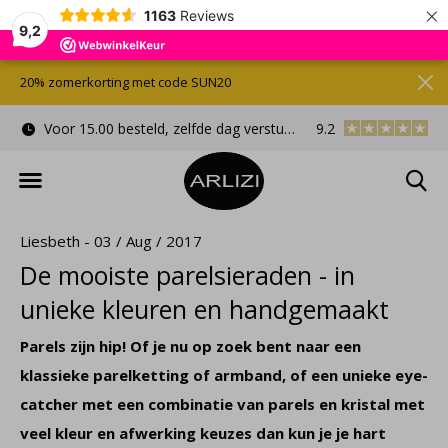
×
1163
Reviews
9,2
20% zomerkorting met code SUN20
Voor 15.00 besteld, zelfde dag verstuurd
9.2
Gratis cadeauverpa
Liesbeth - 03 / Aug / 2017
De mooiste parelsieraden - in
unieke kleuren en handgemaakt
Parels zijn hip! Of je nu op zoek bent naar een
klassieke parelketting of armband, of een unieke eye-
catcher met een combinatie van parels en kristal met
veel kleur en afwerking keuzes dan kun je je hart