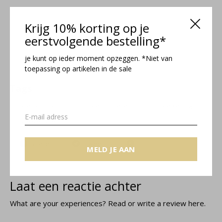
Krijg 10% korting op je
eerstvolgende bestelling*
je kunt op ieder moment opzeggen. *Niet van
toepassing op artikelen in de sale
Tags
parel armband
(1)
parel oorbellen
(1)
parelketting
(1)
parelsieraden
(1)
Share
Tweet
Pin it
MELD JE AAN
Laat een reactie achter
What are your experiences? Read or write a review here.