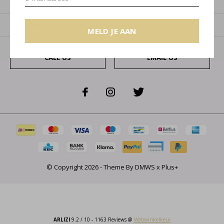
Categorieën
Over ons
MELD JE AAN
CALL US
EMAIL US
© Copyright
2026
- Theme By
DMWS
x
Plus+
ARLIZI
9.2
/
10
-
1163
Reviews @
Webwinkelkeur