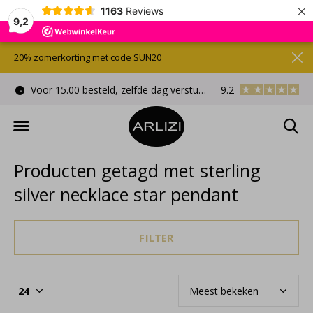
×
1163
Reviews
9,2
20% zomerkorting met code SUN20
Voor 15.00 besteld, zelfde dag verstuurd
9.2
Gratis cadeauverpa
Producten getagd met sterling
silver necklace star pendant
FILTER