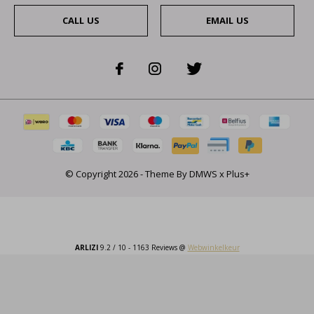
CALL US
EMAIL US
© Copyright
2026
- Theme By
DMWS
x
Plus+
ARLIZI
9.2
/
10
-
1163
Reviews @
Webwinkelkeur