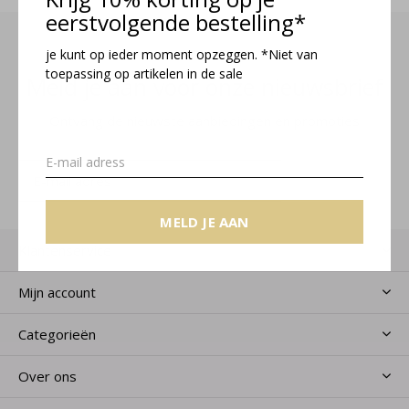
eerstvolgende bestelling*
je kunt op ieder moment opzeggen. *Niet van
toepassing op artikelen in de sale
Meld je aan voor onze nieuwsbrief
Ontvang de nieuwste aanbiedingen en promoties
MELD JE AAN
MELD JE AAN
Klantenservice
Mijn account
Categorieën
Over ons