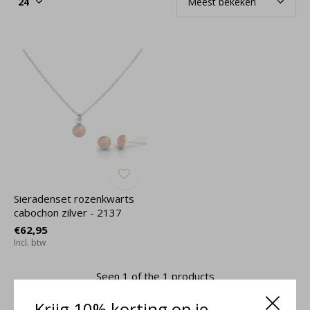
Sieradenset rozenkwarts
cabochon zilver - 2137
€62,95
Incl. btw
Seen 1 of the 1 products
Krijg 10% korting op je