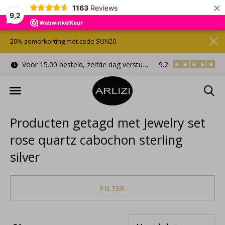
×
1163
Reviews
9,2
20% zomerkorting met code SUN20
Voor 15.00 besteld, zelfde dag verstuurd
9.2
Gratis cadeauverpa
Producten getagd met Jewelry set
rose quartz cabochon sterling
silver
FILTER