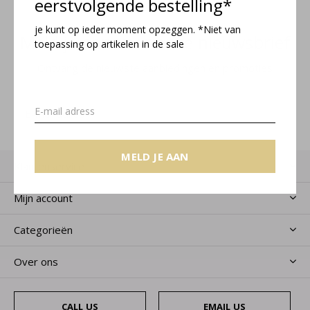
eerstvolgende bestelling*
je kunt op ieder moment opzeggen. *Niet van
Meld je aan voor onze nieuwsbrief
toepassing op artikelen in de sale
Ontvang de nieuwste aanbiedingen en promoties
MELD JE AAN
MELD JE AAN
Klantenservice
Mijn account
Categorieën
Over ons
CALL US
EMAIL US