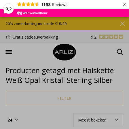
×
1163
Reviews
9,2
20% zomerkorting met code SUN20
d
Gratis cadeauverpakking
9.2
Gratis verzonden/
Producten getagd met Halskette
Weiß Opal Kristall Sterling Silber
FILTER