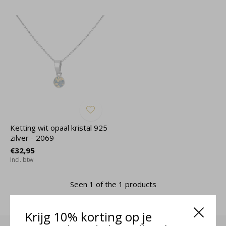
Ketting wit opaal kristal 925
zilver - 2069
€32,95
Incl. btw
Seen 1 of the 1 products
Krijg 10% korting op je