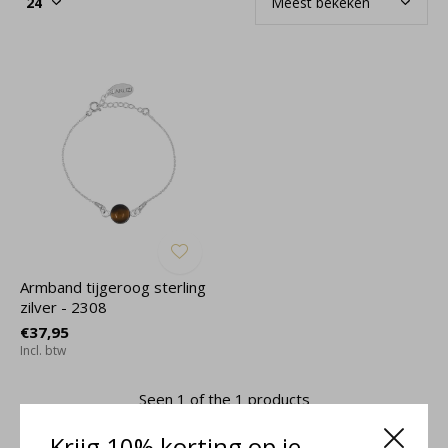
Armband tijgeroog sterling
zilver - 2308
€37,95
Incl. btw
Seen 1 of the 1 products
Krijg 10% korting op je