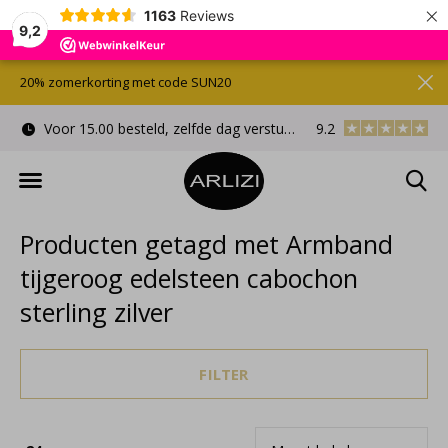
×
1163
Reviews
9,2
20% zomerkorting met code SUN20
Voor 15.00 besteld, zelfde dag verstuurd
9.2
Gratis cadeauverpa
Producten getagd met Armband
tijgeroog edelsteen cabochon
sterling zilver
FILTER