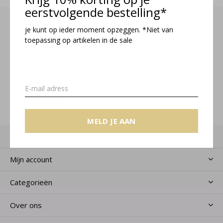
eerstvolgende bestelling*
je kunt op ieder moment opzeggen. *Niet van
toepassing op artikelen in de sale
Meld je aan voor onze nieuwsbrief
Ontvang de nieuwste aanbiedingen en promoties
MELD JE AAN
MELD JE AAN
Klantenservice
Mijn account
Categorieën
Over ons