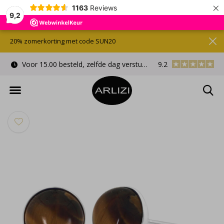
×
1163
Reviews
9,2
20% zomerkorting met code SUN20
Voor 15.00 besteld, zelfde dag verstuurd
9.2
Gratis cadeauverpa