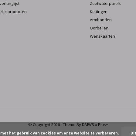
verlanglijst
Zoetwaterparels
elijk producten
Kettingen
Armbanden
Oorbellen
Wenskaarten
© Copyright
2026
- Theme By
DMWS
x
Plus+
 met het gebruik van cookies om onze website te verbeteren.
Di