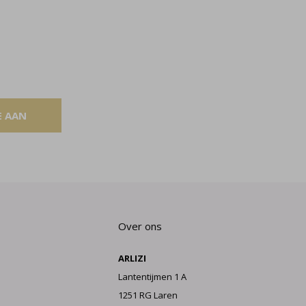
E AAN
Over ons
ARLIZI
Lantentijmen 1 A
1251 RG Laren