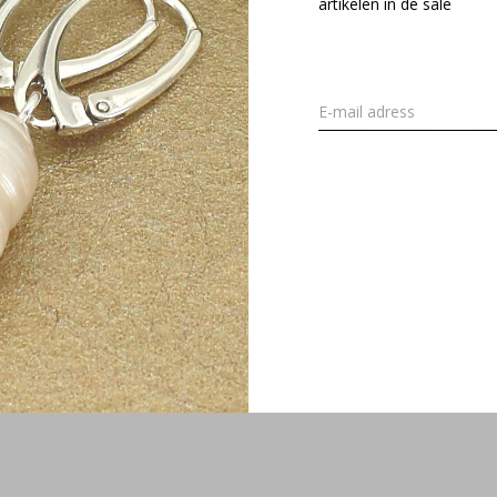
artikelen in de sale
ristal hartje roséverguld -
Oorbellen Swarovski kristal ro
- 1745
€34,95
Incl. btw