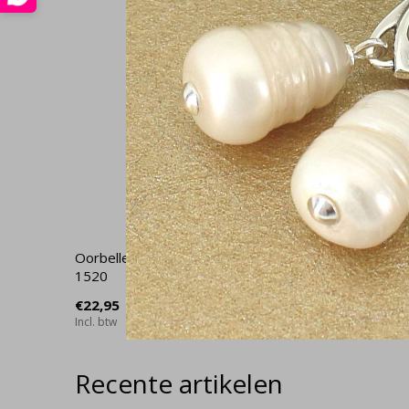
Oorbellen roze kristal roséverguld -
Armband k
1520
1722
€22,95
€27,95
Incl. btw
Incl. btw
Recente artikelen