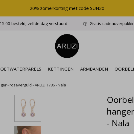
20% zomerkorting met code SUN20
5.00 besteld, zelfde dag verstuurd
Gratis cadeauverpakki
ZOETWATERPARELS
KETTINGEN
ARMBANDEN
OORBEL
er - roséverguld - ARLIZI 1786 - Nala
Oorbel
hanger
- Nala