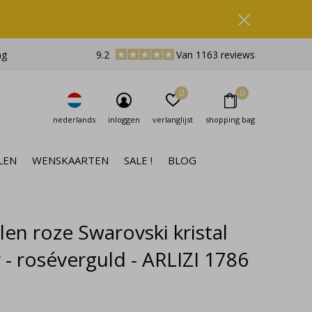
ng
9.2
Van 1163 reviews
0
0
nederlands
inloggen
verlanglijst
shopping bag
LEN
WENSKAARTEN
SALE !
BLOG
len roze Swarovski kristal
 - roséverguld - ARLIZI 1786