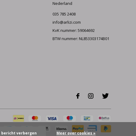
Nederland
035 785 2408
info@arlizi.com
KvK nummer: 59064692
BTW nummer: NL853303174B01
t bericht verbergen
Meer over cookies »