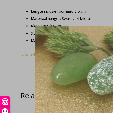
Lengte inclusief oorhaak: 2,5 cm
Materiaal hanger: Swarovski kristal
Kleur kristal: roze
Sluiting oorbel: gesloten oorhaak
Materiaal: roséverguld met zilveren kern
Nala collectie
Related articles
9,2