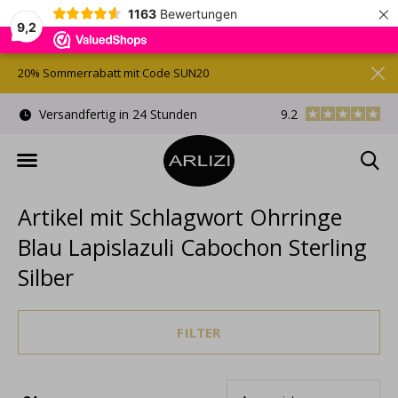
×
1163
Bewertungen
9,2
20% Sommerrabatt mit Code SUN20
)
Versandfertig in 24 Stunden
9.2
Kostenlose Gesche
Artikel mit Schlagwort Ohrringe
Blau Lapislazuli Cabochon Sterling
Silber
FILTER