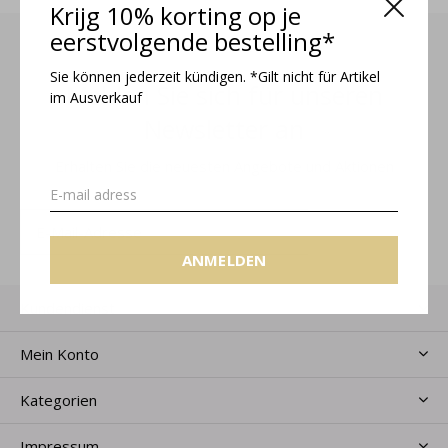
Krijg 10% korting op je
eerstvolgende bestelling*
Sie können jederzeit kündigen. *Gilt nicht für Artikel
Melden Sie sich für unseren
im Ausverkauf
Newsletter an
Erhalten Sie die neuesten Angebote und Aktionen
ANMELDEN
ANMELDEN
Kundendienst
Mein Konto
Kategorien
Impressum