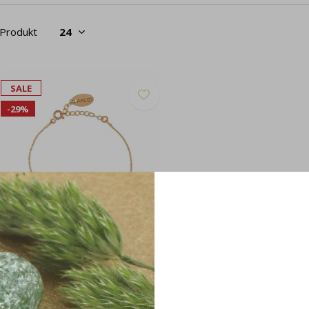
 Produkt
SALE
-29%
rmband Herzen rosévergoldet -
506
19,95
€27,95