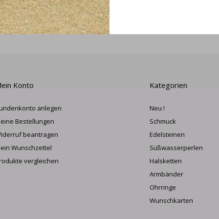
ANME
ein Konto
Kategorien
undenkonto anlegen
Neu !
eine Bestellungen
Schmuck
iderruf beantragen
Edelsteinen
ein Wunschzettel
Süßwasserperlen
rodukte vergleichen
Halsketten
Armbänder
Ohrringe
Wunschkarten