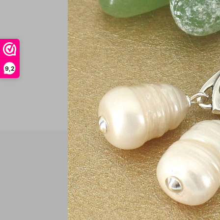
In
9,2