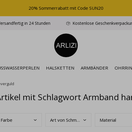
20% Sommerrabatt mit Code SUN20
ersandfertig in 24 Stunden
Kostenlose Geschenkverpacku
ÜSSWASSERPERLEN
HALSKETTEN
ARMBÄNDER
OHRRI
éverguld
rtikel mit Schlagwort Armband ha
Farb
e
Art
von Schmuck
Mate
rial