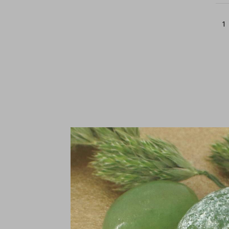
1
A
1
€