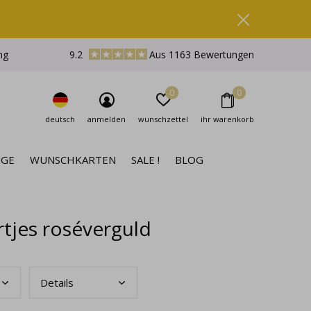
ng
9.2
Aus 1163 Bewertungen
0
0
deutsch
anmelden
wunschzettel
ihr warenkorb
NGE
WUNSCHKARTEN
SALE !
BLOG
rtjes roséverguld
Deta
ils