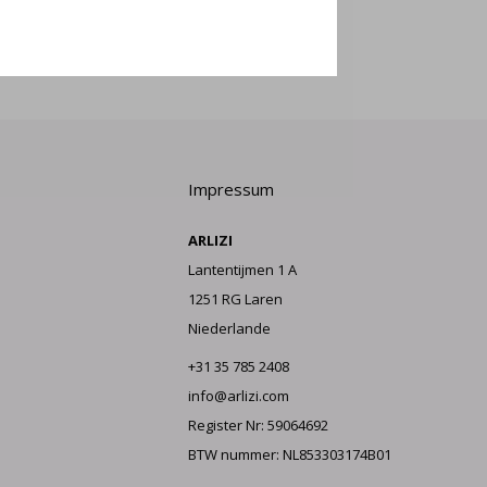
LDEN
Impressum
ARLIZI
Lantentijmen 1 A
1251 RG Laren
Niederlande
+31 35 785 2408
info@arlizi.com
Register Nr: 59064692
BTW nummer: NL853303174B01